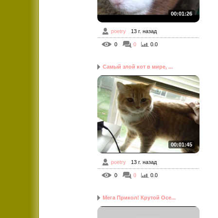
00:01:26
poetry
13 г. назад
0
0
0.0
Самый злой кот в мире, ...
00:01:45
poetry
13 г. назад
0
0
0.0
Мега Прикол! Крутой Осе...