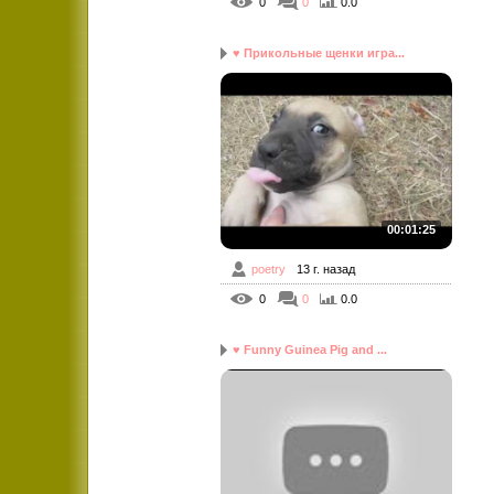
0
0
0.0
♥ Прикольные щенки игра...
00:01:25
poetry
13 г. назад
0
0
0.0
♥ Funny Guinea Pig and ...