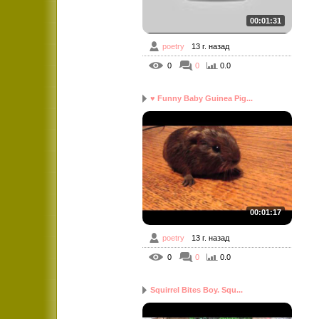
00:01:31
poetry
13 г. назад
0
0
0.0
♥ Funny Baby Guinea Pig...
00:01:17
poetry
13 г. назад
0
0
0.0
Squirrel Bites Boy. Squ...