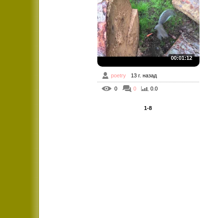
00:01:12
poetry
13 г. назад
0
0
0.0
1-8