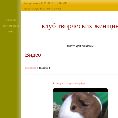
Понедельник, 2026-08-10, 9:32 AM
Приветствую Вас
Гость
|
RSS
главная
клуб творческих женщи
регистрация
вход
место для рекламы
Видео
Главная
»
Видео
:
8
Very cute guinea pigs