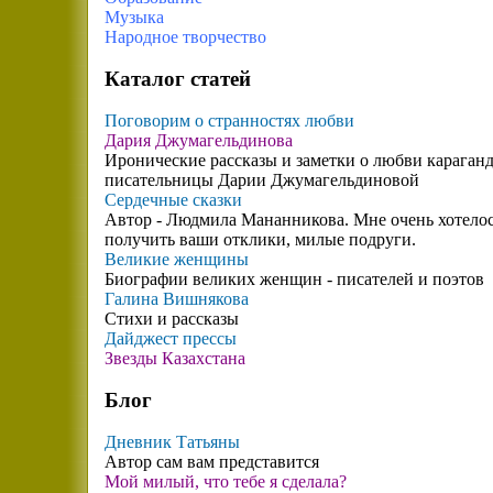
Музыка
Народное творчество
Каталог статей
Поговорим о странностях любви
Дария Джумагельдинова
Иронические рассказы и заметки о любви караган
писательницы Дарии Джумагельдиновой
Сердечные сказки
Автор - Людмила Мананникова. Мне очень хотело
получить ваши отклики, милые подруги.
Великие женщины
Биографии великих женщин - писателей и поэтов
Галина Вишнякова
Стихи и рассказы
Дайджест прессы
Звезды Казахстана
Блог
Дневник Татьяны
Автор сам вам представится
Мой милый, что тебе я сделала?