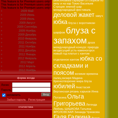
Бейсенбаева
сарафан со сборкой по
This feature is for Premium users only!
низу и на кар
Токио
Васильев
This feature is for Premium users only!
Строцев
земной шар
This feature is for Premium users only!
международный фестиваль
2009 Май
деловой жакет
2009 Июнь
завуч
2009 Июль
юбка
2009 Август
блуза с воротником-
2009 Сентябрь
блуза с
2009 Ноябрь
шарфом
2009 Декабрь
запахом
2010 Февраль
2011 Октябрь
душа
2011 Ноябрь
международный конкурс
природа
2011 Декабрь
вездесущий
усть-каменогорск
новый год
платье с кантом
2012 Январь
юбка со
2012 Февраль
отделанное кантом
2012 Март
складками и
2012 Апрель
2012 Ноябрь
поясом
великие времена
форма входа
палец визиря
Мадина
Крючкотворение мира
блуза
юбилей
Логин:
Анастасия
Пароль:
Вертинская
рязань
харьков
Инна
Ольга
запомнить
Потахина
Забыл пароль
|
Регистрация
Григорьева
Легенда
статистика
Любовь ШАШКОВА
Татьяна
ФРОЛОВСКАЯ
Зинаида Чумакова
Галя Галкина