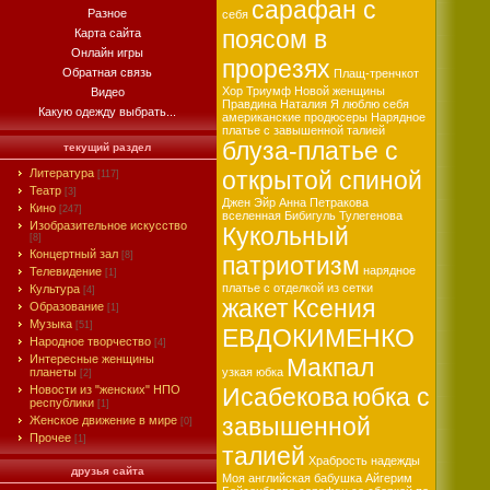
сарафан с
Разное
себя
поясом в
Карта сайта
Онлайн игры
прорезях
Обратная связь
Плащ-тренчкот
Хор
Триумф Новой женщины
Видео
Правдина Наталия
Я люблю себя
Какую одежду выбрать...
американские продюсеры
Нарядное
платье с завышенной талией
блуза-платье с
текущий раздел
Литература
открытой спиной
[117]
Театр
[3]
Джен Эйр
Анна Петракова
Кино
[247]
вселенная
Бибигуль Тулегенова
Изобразительное искусство
Кукольный
[8]
Концертный зал
[8]
патриотизм
нарядное
Телевидение
[1]
платье с отделкой из сетки
Культура
[4]
жакет
Ксения
Образование
[1]
Музыка
[51]
ЕВДОКИМЕНКО
Народное творчество
[4]
Интересные женщины
Макпал
планеты
узкая юбка
[2]
Новости из "женских" НПО
Исабекова
юбка с
республики
[1]
завышенной
Женское движение в мире
[0]
Прочее
[1]
талией
Храбрость надежды
друзья сайта
Моя английская бабушка
Айгерим