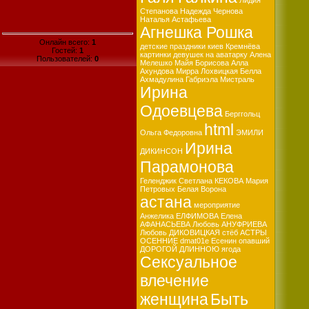
Лидия
Степанова
Надежда Чернова
Наталья Астафьева
Агнешка Рошка
Онлайн всего:
1
детские праздники киев
Кремнёва
Гостей:
1
картинки девушек на аватарку
Алена
Пользователей:
0
Мелешко
Майя Борисова
Алла
Ахундова
Мирра Лохвицкая
Белла
Ахмадулина
Габриэла Мистраль
Ирина
Одоевцева
Берггольц
html
Ольга Федоровна
ЭМИЛИ
Ирина
ДИКИНСОН
Парамонова
Геленджик
Светлана КЕКОВА
Мария
Петровых
Белая Ворона
астана
мероприятие
Анжелика ЕЛФИМОВА
Елена
АФАНАСЬЕВА
Любовь АНУФРИЕВА
Любовь ДИКОВИЦКАЯ
стёб
АСТРЫ
ОСЕННИЕ
dmat01e
Есенин
опавший
ДОРОГОЙ ДЛИННОЮ
ягода
Сексуальное
влечение
женщина
Быть