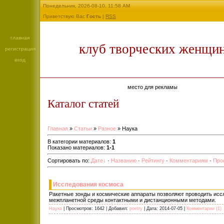
Понедельник, 2026-08-10, 11:58 AM
Приветствую Вас
Гость
|
RSS
главная
клуб творческих женщи
регистрация
вход
место для рекламы
Каталог статей
Главная
»
Статьи
»
Разное
» Наука
В категории материалов
:
1
Показано материалов
:
1-1
Сортировать по
:
Дате
·
Названию
·
Рейтингу
·
Комментариям
·
Про
Исследования космоса
Ракетные зонды и космические аппараты позволяют проводить исс
межпланетной среды контактными и дистанционными методами.
Наука
| Просмотров: 1642 | Добавил:
poetry
| Дата:
2014-07-05
|
Комментарии (1)